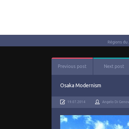
Régions du
Previous post
Next post
Osaka Modernism
19.07.2014
Angelo Di Geno