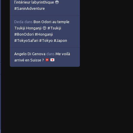
l’intérieur labyrinthique 😳
#SaninAdventure
Deda
dans
Bon Odori au temple
Tsukiji Honganji 😍 #Tsukiji
#BonOdori #Honganji
#TokyoSafari #Tokyo #Japon
Angelo Di Genova
dans
Me voilà
arrivé en Suisse ?