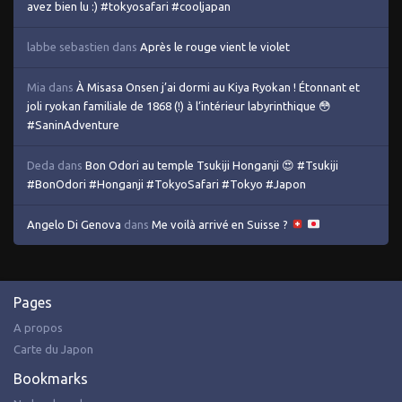
avez bien lu :) #tokyosafari #cooljapan
labbe sebastien
dans
Après le rouge vient le violet
Mia
dans
À Misasa Onsen j’ai dormi au Kiya Ryokan ! Étonnant et
joli ryokan familiale de 1868 (!) à l’intérieur labyrinthique 😳
#SaninAdventure
Deda
dans
Bon Odori au temple Tsukiji Honganji 😍 #Tsukiji
#BonOdori #Honganji #TokyoSafari #Tokyo #Japon
Angelo Di Genova
dans
Me voilà arrivé en Suisse ?
Pages
A propos
Carte du Japon
Bookmarks