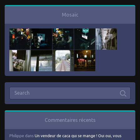
Mosaïc
Commentaires récents
Philippe
dans
Un vendeur de caca qui se mange ! Oui oui, vous