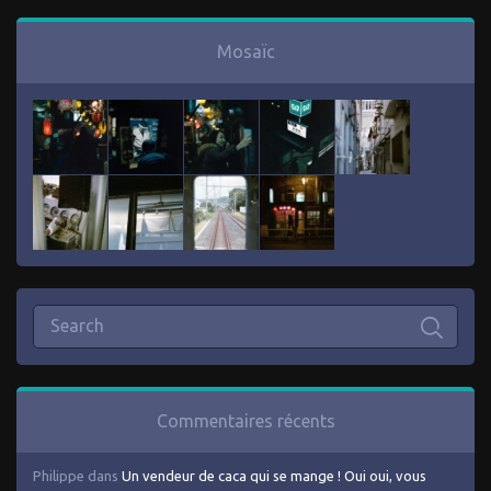
Mosaïc
Commentaires récents
Philippe
dans
Un vendeur de caca qui se mange ! Oui oui, vous