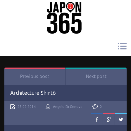
Previous post
Next post
Architecture Shintô
25.02.2014
Angelo Di Genova
0