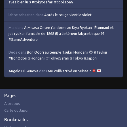
avez bien lu :) #tokyosafari #cooljapan
labbe sebastien
dans
Après le rouge vient le violet
Mia
dans
À Misasa Onsen j’ai dormi au Kiya Ryokan ! Étonnant et
joli ryokan familiale de 1868 (!) à l’intérieur labyrinthique 😳
#SaninAdventure
Deda
dans
Bon Odori au temple Tsukiji Honganji 😍 #Tsukiji
#BonOdori #Honganji #TokyoSafari #Tokyo #Japon
Angelo Di Genova
dans
Me voilà arrivé en Suisse ?
Pages
A propos
Carte du Japon
Bookmarks