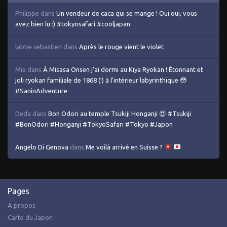
Philippe
dans
Un vendeur de caca qui se mange ! Oui oui, vous
avez bien lu :) #tokyosafari #cooljapan
labbe sebastien
dans
Après le rouge vient le violet
Mia
dans
À Misasa Onsen j’ai dormi au Kiya Ryokan ! Étonnant et
joli ryokan familiale de 1868 (!) à l’intérieur labyrinthique 😳
#SaninAdventure
Deda
dans
Bon Odori au temple Tsukiji Honganji 😍 #Tsukiji
#BonOdori #Honganji #TokyoSafari #Tokyo #Japon
Angelo Di Genova
dans
Me voilà arrivé en Suisse ?
Pages
A propos
Carte du Japon