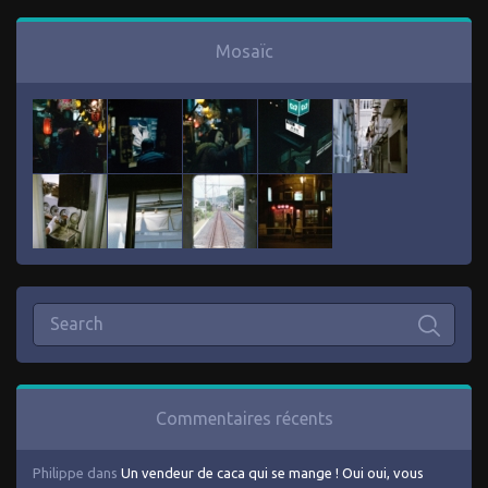
Mosaïc
Commentaires récents
Philippe
dans
Un vendeur de caca qui se mange ! Oui oui, vous