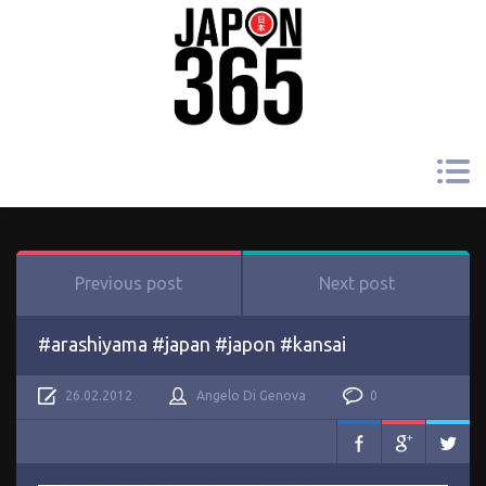
Previous post
Next post
#arashiyama #japan #japon #kansai
26.02.2012
Angelo Di Genova
0