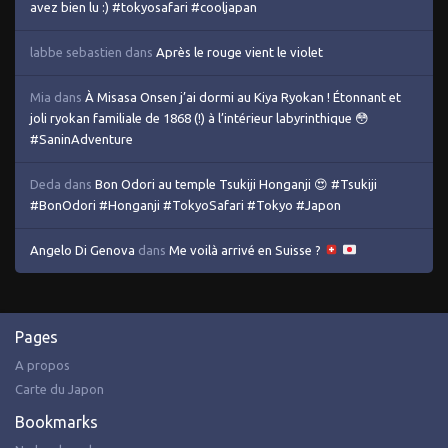
avez bien lu :) #tokyosafari #cooljapan
labbe sebastien
dans
Après le rouge vient le violet
Mia
dans
À Misasa Onsen j’ai dormi au Kiya Ryokan ! Étonnant et
joli ryokan familiale de 1868 (!) à l’intérieur labyrinthique 😳
#SaninAdventure
Deda
dans
Bon Odori au temple Tsukiji Honganji 😍 #Tsukiji
#BonOdori #Honganji #TokyoSafari #Tokyo #Japon
Angelo Di Genova
dans
Me voilà arrivé en Suisse ?
Pages
A propos
Carte du Japon
Bookmarks