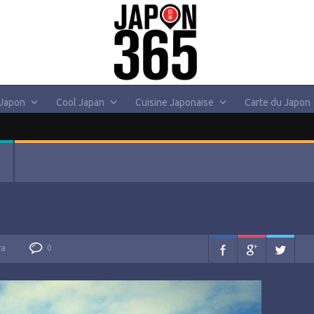
 Japon
Cool Japan
Cuisine Japonaise
Carte du Japon
va
0