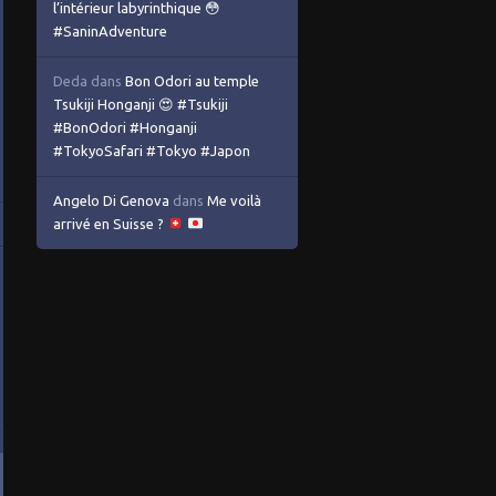
l’intérieur labyrinthique 😳
#SaninAdventure
Deda
dans
Bon Odori au temple
Tsukiji Honganji 😍 #Tsukiji
#BonOdori #Honganji
#TokyoSafari #Tokyo #Japon
Angelo Di Genova
dans
Me voilà
arrivé en Suisse ?