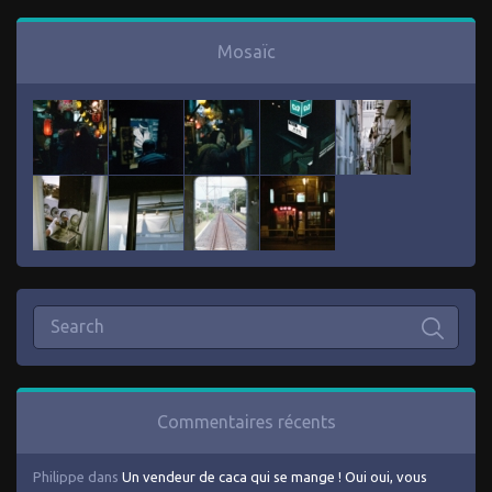
Mosaïc
Commentaires récents
Philippe
dans
Un vendeur de caca qui se mange ! Oui oui, vous