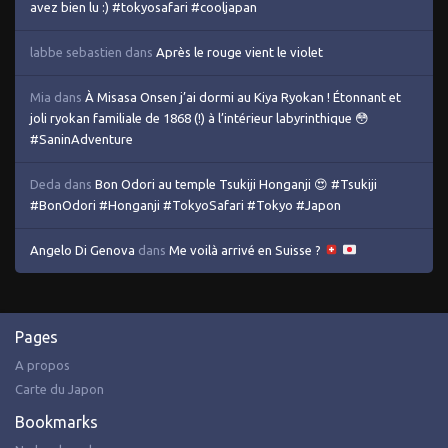
avez bien lu :) #tokyosafari #cooljapan
labbe sebastien
dans
Après le rouge vient le violet
Mia
dans
À Misasa Onsen j’ai dormi au Kiya Ryokan ! Étonnant et
joli ryokan familiale de 1868 (!) à l’intérieur labyrinthique 😳
#SaninAdventure
Deda
dans
Bon Odori au temple Tsukiji Honganji 😍 #Tsukiji
#BonOdori #Honganji #TokyoSafari #Tokyo #Japon
Angelo Di Genova
dans
Me voilà arrivé en Suisse ?
Pages
A propos
Carte du Japon
Bookmarks