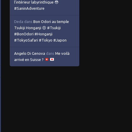
l’intérieur labyrinthique 😳
#SaninAdventure
Deda
dans
Bon Odori au temple
Tsukiji Honganji 😍 #Tsukiji
#BonOdori #Honganji
#TokyoSafari #Tokyo #Japon
Angelo Di Genova
dans
Me voilà
arrivé en Suisse ?