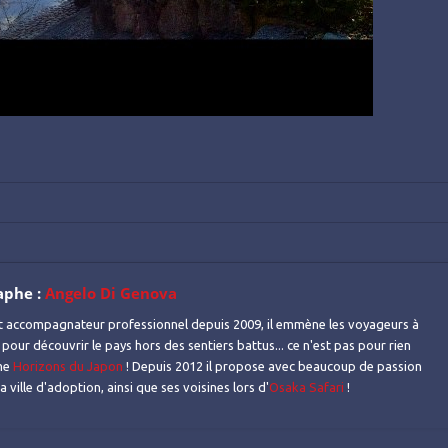
aphe :
Angelo Di Genova
t accompagnateur professionnel depuis 2009, il emmène les voyageurs à
 pour découvrir le pays hors des sentiers battus... ce n'est pas pour rien
mme
Horizons du Japon
! Depuis 2012 il propose avec beaucoup de passion
 ville d'adoption, ainsi que ses voisines lors d'
Osaka Safari
!