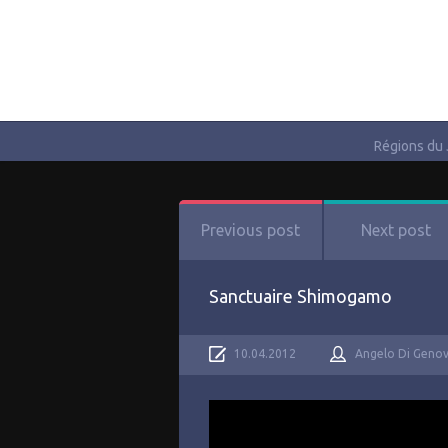
Régions du
Previous post
Next post
Sanctuaire Shimogamo
10.04.2012
Angelo Di Geno