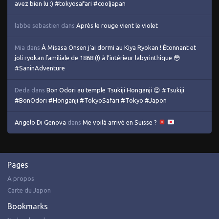
avez bien lu :) #tokyosafari #cooljapan
labbe sebastien
dans
Après le rouge vient le violet
Mia
dans
À Misasa Onsen j’ai dormi au Kiya Ryokan ! Étonnant et
joli ryokan familiale de 1868 (!) à l’intérieur labyrinthique 😳
#SaninAdventure
Deda
dans
Bon Odori au temple Tsukiji Honganji 😍 #Tsukiji
#BonOdori #Honganji #TokyoSafari #Tokyo #Japon
Angelo Di Genova
dans
Me voilà arrivé en Suisse ?
Pages
A propos
Carte du Japon
Bookmarks