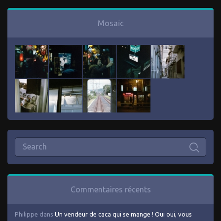
Mosaïc
Commentaires récents
Philippe
dans
Un vendeur de caca qui se mange ! Oui oui, vous