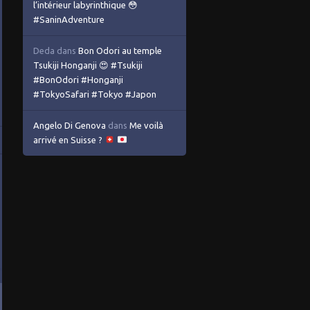
l’intérieur labyrinthique 😳
#SaninAdventure
Deda
dans
Bon Odori au temple
Tsukiji Honganji 😍 #Tsukiji
#BonOdori #Honganji
#TokyoSafari #Tokyo #Japon
Angelo Di Genova
dans
Me voilà
arrivé en Suisse ?