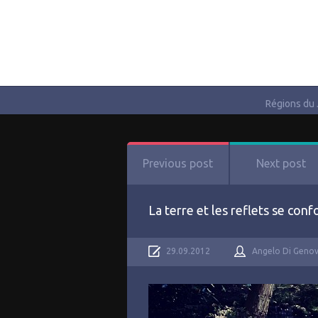
Régions du
Previous post
Next post
La terre et les reflets se con
29.09.2012
Angelo Di Geno