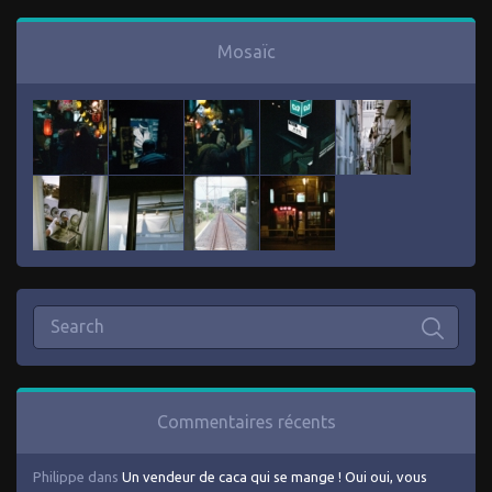
Mosaïc
Commentaires récents
Philippe
dans
Un vendeur de caca qui se mange ! Oui oui, vous