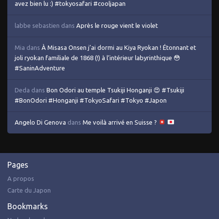
avez bien lu :) #tokyosafari #cooljapan
labbe sebastien
dans
Après le rouge vient le violet
Mia
dans
À Misasa Onsen j’ai dormi au Kiya Ryokan ! Étonnant et
joli ryokan familiale de 1868 (!) à l’intérieur labyrinthique 😳
#SaninAdventure
Deda
dans
Bon Odori au temple Tsukiji Honganji 😍 #Tsukiji
#BonOdori #Honganji #TokyoSafari #Tokyo #Japon
Angelo Di Genova
dans
Me voilà arrivé en Suisse ?
Pages
A propos
Carte du Japon
Bookmarks