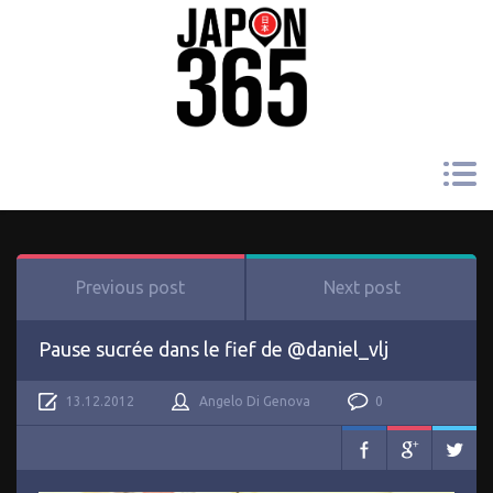
Previous post
Next post
Pause sucrée dans le fief de @daniel_vlj
13.12.2012
Angelo Di Genova
0