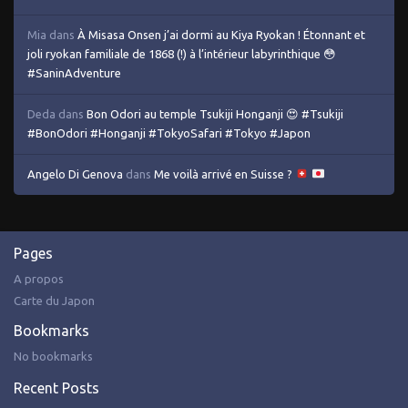
Mia
dans
À Misasa Onsen j’ai dormi au Kiya Ryokan ! Étonnant et
joli ryokan familiale de 1868 (!) à l’intérieur labyrinthique 😳
#SaninAdventure
Deda
dans
Bon Odori au temple Tsukiji Honganji 😍 #Tsukiji
#BonOdori #Honganji #TokyoSafari #Tokyo #Japon
Angelo Di Genova
dans
Me voilà arrivé en Suisse ?
Pages
A propos
Carte du Japon
Bookmarks
No bookmarks
Recent Posts