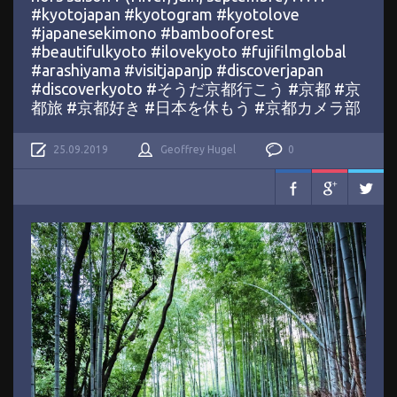
#kyotojapan #kyotogram #kyotolove
#japanesekimono #bambooforest
#beautifulkyoto #ilovekyoto #fujifilmglobal
#arashiyama #visitjapanjp #discoverjapan
#discoverkyoto #そうだ京都行こう #京都 #京
都旅 #京都好き #日本を休もう #京都カメラ部
25.09.2019
Geoffrey Hugel
0