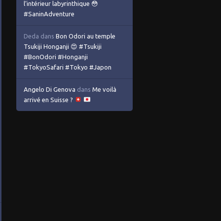
l’intérieur labyrinthique 😳
#SaninAdventure
Deda
dans
Bon Odori au temple
Tsukiji Honganji 😍 #Tsukiji
#BonOdori #Honganji
#TokyoSafari #Tokyo #Japon
Angelo Di Genova
dans
Me voilà
arrivé en Suisse ?