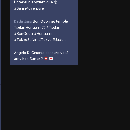
l’intérieur labyrinthique 😳
#SaninAdventure
Deda
dans
Bon Odori au temple
Tsukiji Honganji 😍 #Tsukiji
#BonOdori #Honganji
#TokyoSafari #Tokyo #Japon
Angelo Di Genova
dans
Me voilà
arrivé en Suisse ?