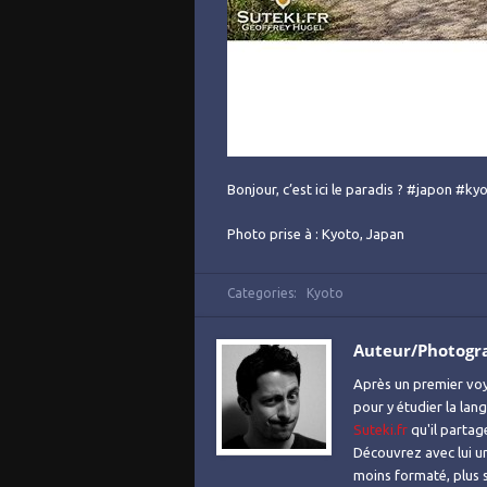
Bonjour, c’est ici le paradis ? #japon #k
Photo prise à : Kyoto, Japan
Categories:
Kyoto
Auteur/Photogr
Après un premier voy
pour y étudier la lan
Suteki.fr
qu'il partag
Découvrez avec lui un
moins formaté, plus s