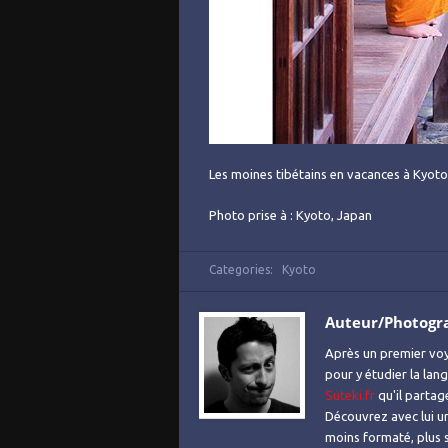
Les moines tibétains en vacances à Kyot
Photo prise à : Kyoto, Japan
Categories:
Kyoto
Auteur/Photogr
Après un premier voy
pour y étudier la lan
Suteki.fr
qu'il partag
Découvrez avec lui un
moins formaté, plus s