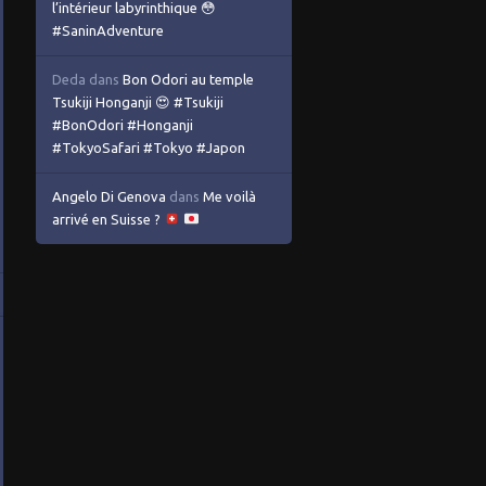
l’intérieur labyrinthique 😳
#SaninAdventure
Deda
dans
Bon Odori au temple
Tsukiji Honganji 😍 #Tsukiji
#BonOdori #Honganji
#TokyoSafari #Tokyo #Japon
Angelo Di Genova
dans
Me voilà
arrivé en Suisse ?