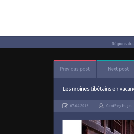
Régions du
Previous post
Next post
Les moines tibétains en vacan
07.04.2016
Geoffrey Hugel