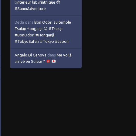
l’intérieur labyrinthique 😳
#SaninAdventure
Deda
dans
Bon Odori au temple
Tsukiji Honganji 😍 #Tsukiji
#BonOdori #Honganji
#TokyoSafari #Tokyo #Japon
Angelo Di Genova
dans
Me voilà
arrivé en Suisse ?