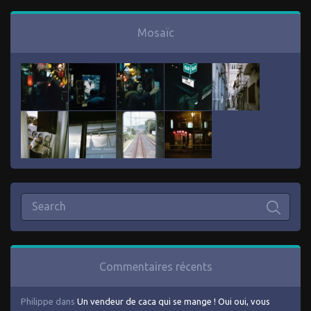
Mosaïc
Commentaires récents
Philippe
dans
Un vendeur de caca qui se mange ! Oui oui, vous