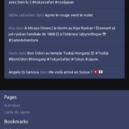
avez bien lu :) #tokyosafari #cooljapan
labbe sebastien
dans
Après le rouge vient le violet
Mia
dans
À Misasa Onsen j’ai dormi au Kiya Ryokan ! Étonnant et
joli ryokan familiale de 1868 (!) à l’intérieur labyrinthique 😳
#SaninAdventure
Deda
dans
Bon Odori au temple Tsukiji Honganji 😍 #Tsukiji
#BonOdori #Honganji #TokyoSafari #Tokyo #Japon
Angelo Di Genova
dans
Me voilà arrivé en Suisse ?
Pages
A propos
Carte du Japon
Bookmarks