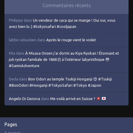
Commentaires récents
Philippe
dans
Un vendeur de caca qui se mange ! Oui oui, vous
avez bien lu :) #tokyosafari #cooljapan
labbe sebastien
dans
Après le rouge vient le violet
Mia
dans
À Misasa Onsen j’ai dormi au Kiya Ryokan ! Étonnant et
joli ryokan familiale de 1868 (!) à l’intérieur labyrinthique 😳
#SaninAdventure
Deda
dans
Bon Odori au temple Tsukiji Honganji 😍 #Tsukiji
#BonOdori #Honganji #TokyoSafari #Tokyo #Japon
Angelo Di Genova
dans
Me voilà arrivé en Suisse ?
Pages
A propos