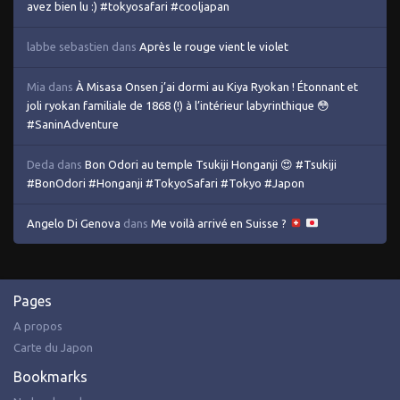
avez bien lu :) #tokyosafari #cooljapan
labbe sebastien
dans
Après le rouge vient le violet
Mia
dans
À Misasa Onsen j’ai dormi au Kiya Ryokan ! Étonnant et
joli ryokan familiale de 1868 (!) à l’intérieur labyrinthique 😳
#SaninAdventure
Deda
dans
Bon Odori au temple Tsukiji Honganji 😍 #Tsukiji
#BonOdori #Honganji #TokyoSafari #Tokyo #Japon
Angelo Di Genova
dans
Me voilà arrivé en Suisse ?
Pages
A propos
Carte du Japon
Bookmarks