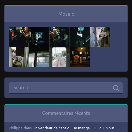
Mosaïc
Commentaires récents
Philippe
dans
Un vendeur de caca qui se mange ! Oui oui, vous