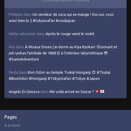
Philippe
dans
Un vendeur de caca qui se mange ! Oui oui, vous
avez bien lu :) #tokyosafari #cooljapan
labbe sebastien
dans
Après le rouge vient le violet
Mia
dans
À Misasa Onsen j’ai dormi au Kiya Ryokan ! Étonnant et
joli ryokan familiale de 1868 (!) à l’intérieur labyrinthique 😳
#SaninAdventure
Deda
dans
Bon Odori au temple Tsukiji Honganji 😍 #Tsukiji
#BonOdori #Honganji #TokyoSafari #Tokyo #Japon
Angelo Di Genova
dans
Me voilà arrivé en Suisse ?
Pages
A propos