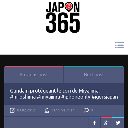
Previous post
Next post
Gundam protégeant le tori de Miyajima.
#hiroshima #miyajima #iphoneonly #igersjapan
03.02.2012
Yann Meunier
0