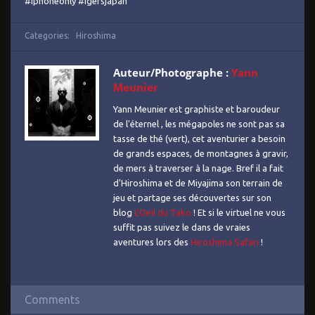
#iphoneonly #igersjapan
Categories:
Hiroshima
Auteur/Photographe :
Yann
Meunier
Yann Meunier est graphiste et baroudeur
de l'éternel , les mégapoles ne sont pas sa
tasse de thé (vert), cet aventurier a besoin
de grands espaces, de montagnes à gravir,
de mers à traverser à la nage. Bref il a fait
d'Hiroshima et de Miyajima son terrain de
jeu et partage ses découvertes sur son
blog
L'Oeil du Tako
! Et si le virtuel ne vous
suffit pas suivez le dans de vraies
aventures lors des
Hiroshima Safari
!
Comments