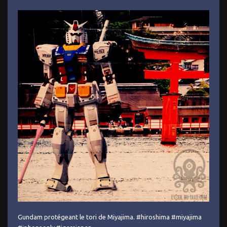
Gundam protégeant le tori de Miyajima. #hiroshima #miyajima