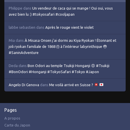
Philippe
dans
Un vendeur de caca qui se mange ! Oui oui, vous
avez bien lu :) #tokyosafari #cooljapan
labbe sebastien
dans
Après le rouge vient le violet
Mia
dans
À Misasa Onsen j’ai dormi au Kiya Ryokan ! Étonnant et
joli ryokan familiale de 1868 (!) à l’intérieur labyrinthique 😳
#SaninAdventure
Deda
dans
Bon Odori au temple Tsukiji Honganji 😍 #Tsukiji
#BonOdori #Honganji #TokyoSafari #Tokyo #Japon
Angelo Di Genova
dans
Me voilà arrivé en Suisse ?
Pages
A propos
Carte du Japon