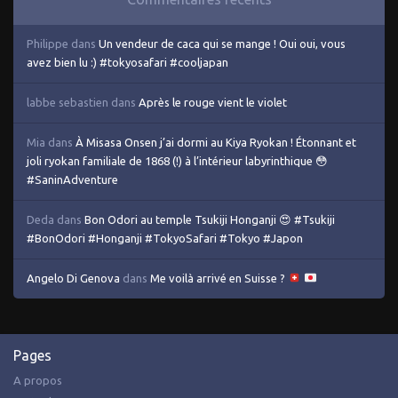
Philippe
dans
Un vendeur de caca qui se mange ! Oui oui, vous
avez bien lu :) #tokyosafari #cooljapan
labbe sebastien
dans
Après le rouge vient le violet
Mia
dans
À Misasa Onsen j’ai dormi au Kiya Ryokan ! Étonnant et
joli ryokan familiale de 1868 (!) à l’intérieur labyrinthique 😳
#SaninAdventure
Deda
dans
Bon Odori au temple Tsukiji Honganji 😍 #Tsukiji
#BonOdori #Honganji #TokyoSafari #Tokyo #Japon
Angelo Di Genova
dans
Me voilà arrivé en Suisse ?
Pages
A propos