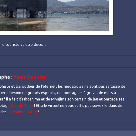
, le touriste va être décu…
aphe :
Yann Meunier
histe et baroudeur de l'éternel , les mégapoles ne sont pas sa tasse de
urier a besoin de grands espaces, de montagnes à gravir, de mers à
ref il a fait d'Hiroshima et de Miyajima son terrain de jeu et partage ses
 blog
L'Oeil du Tako
! Et si le virtuel ne vous suffit pas suivez le dans de
s des
Hiroshima Safari
!