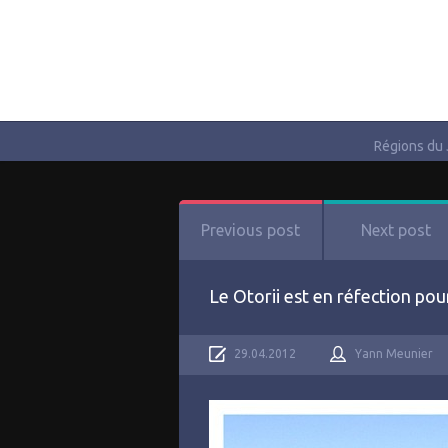
Régions du
Previous post
Next post
Le Otorii est en réfection pou
29.04.2012
Yann Meunier