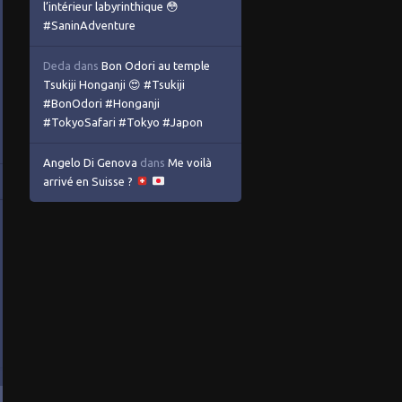
l’intérieur labyrinthique 😳
#SaninAdventure
Deda
dans
Bon Odori au temple
Tsukiji Honganji 😍 #Tsukiji
#BonOdori #Honganji
#TokyoSafari #Tokyo #Japon
Angelo Di Genova
dans
Me voilà
arrivé en Suisse ?