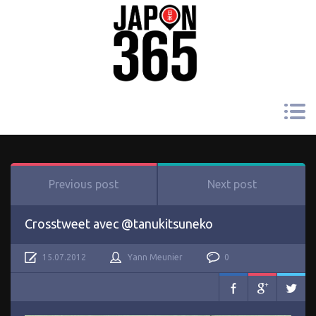
Previous post
Next post
Crosstweet avec @tanukitsuneko
15.07.2012
Yann Meunier
0