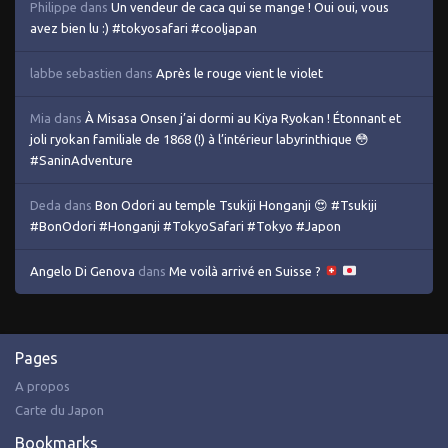
Philippe
dans
Un vendeur de caca qui se mange ! Oui oui, vous
avez bien lu :) #tokyosafari #cooljapan
labbe sebastien
dans
Après le rouge vient le violet
Mia
dans
À Misasa Onsen j’ai dormi au Kiya Ryokan ! Étonnant et
joli ryokan familiale de 1868 (!) à l’intérieur labyrinthique 😳
#SaninAdventure
Deda
dans
Bon Odori au temple Tsukiji Honganji 😍 #Tsukiji
#BonOdori #Honganji #TokyoSafari #Tokyo #Japon
Angelo Di Genova
dans
Me voilà arrivé en Suisse ?
Pages
A propos
Carte du Japon
Bookmarks