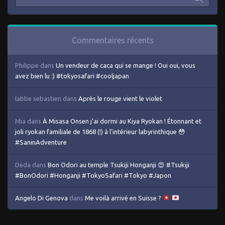
Commentaires récents
Philippe
dans
Un vendeur de caca qui se mange ! Oui oui, vous
avez bien lu :) #tokyosafari #cooljapan
labbe sebastien
dans
Après le rouge vient le violet
Mia
dans
À Misasa Onsen j’ai dormi au Kiya Ryokan ! Étonnant et
joli ryokan familiale de 1868 (!) à l’intérieur labyrinthique 😳
#SaninAdventure
Deda
dans
Bon Odori au temple Tsukiji Honganji 😍 #Tsukiji
#BonOdori #Honganji #TokyoSafari #Tokyo #Japon
Angelo Di Genova
dans
Me voilà arrivé en Suisse ?