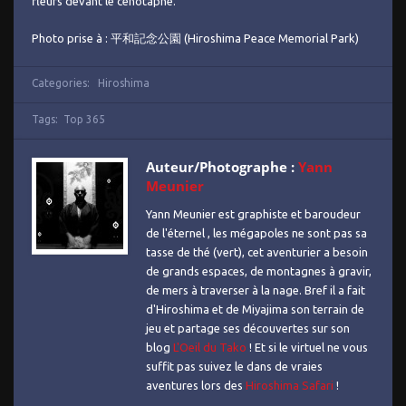
fleurs devant le cénotaphe.
Photo prise à : 平和記念公園 (Hiroshima Peace Memorial Park)
Categories:
Hiroshima
Tags:
Top 365
Auteur/Photographe :
Yann
Meunier
Yann Meunier est graphiste et baroudeur
de l'éternel , les mégapoles ne sont pas sa
tasse de thé (vert), cet aventurier a besoin
de grands espaces, de montagnes à gravir,
de mers à traverser à la nage. Bref il a fait
d'Hiroshima et de Miyajima son terrain de
jeu et partage ses découvertes sur son
blog
L'Oeil du Tako
! Et si le virtuel ne vous
suffit pas suivez le dans de vraies
aventures lors des
Hiroshima Safari
!