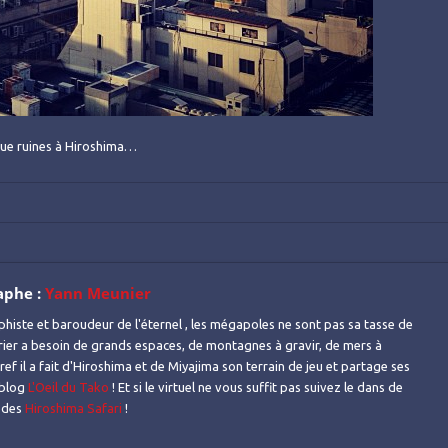
 que ruines à Hiroshima…
aphe :
Yann Meunier
histe et baroudeur de l'éternel , les mégapoles ne sont pas sa tasse de
urier a besoin de grands espaces, de montagnes à gravir, de mers à
ref il a fait d'Hiroshima et de Miyajima son terrain de jeu et partage ses
 blog
L'Oeil du Tako
! Et si le virtuel ne vous suffit pas suivez le dans de
s des
Hiroshima Safari
!