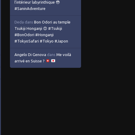
l’intérieur labyrinthique 😳
#SaninAdventure
Deda
dans
Bon Odori au temple
Tsukiji Honganji 😍 #Tsukiji
#BonOdori #Honganji
#TokyoSafari #Tokyo #Japon
Angelo Di Genova
dans
Me voilà
arrivé en Suisse ?