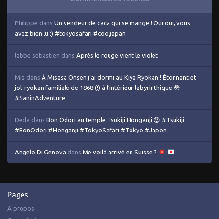
Philippe
dans
Un vendeur de caca qui se mange ! Oui oui, vous
avez bien lu :) #tokyosafari #cooljapan
labbe sebastien
dans
Après le rouge vient le violet
Mia
dans
À Misasa Onsen j’ai dormi au Kiya Ryokan ! Étonnant et
joli ryokan familiale de 1868 (!) à l’intérieur labyrinthique 😳
#SaninAdventure
Deda
dans
Bon Odori au temple Tsukiji Honganji 😍 #Tsukiji
#BonOdori #Honganji #TokyoSafari #Tokyo #Japon
Angelo Di Genova
dans
Me voilà arrivé en Suisse ?
Pages
A propos