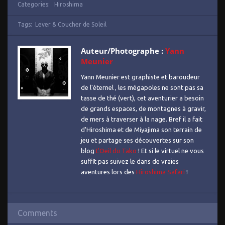
Categories:
Hiroshima
Tags:
Lever & Coucher de Soleil
Auteur/Photographe :
Yann
Meunier
Yann Meunier est graphiste et baroudeur
de l'éternel , les mégapoles ne sont pas sa
tasse de thé (vert), cet aventurier a besoin
de grands espaces, de montagnes à gravir,
de mers à traverser à la nage. Bref il a fait
d'Hiroshima et de Miyajima son terrain de
jeu et partage ses découvertes sur son
blog
L'Oeil du Tako
! Et si le virtuel ne vous
suffit pas suivez le dans de vraies
aventures lors des
Hiroshima Safari
!
Comments