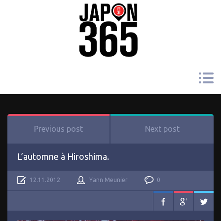
Previous post
Next post
L’automne à Hiroshima.
12.11.2012
Yann Meunier
0