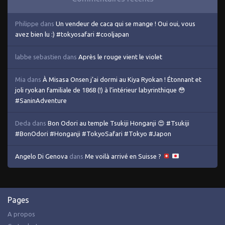
Philippe
dans
Un vendeur de caca qui se mange ! Oui oui, vous
avez bien lu :) #tokyosafari #cooljapan
labbe sebastien
dans
Après le rouge vient le violet
Mia
dans
À Misasa Onsen j’ai dormi au Kiya Ryokan ! Étonnant et
joli ryokan familiale de 1868 (!) à l’intérieur labyrinthique 😳
#SaninAdventure
Deda
dans
Bon Odori au temple Tsukiji Honganji 😍 #Tsukiji
#BonOdori #Honganji #TokyoSafari #Tokyo #Japon
Angelo Di Genova
dans
Me voilà arrivé en Suisse ?
Pages
A propos