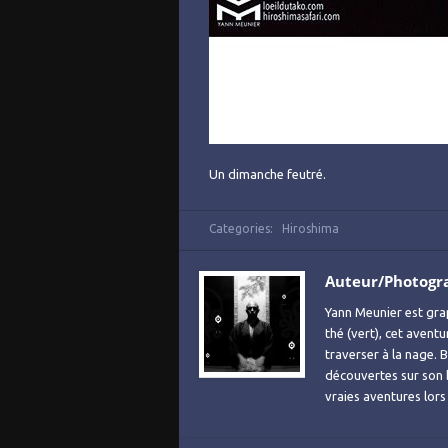
Un dimanche feutré.
Categories:
Hiroshima
Auteur/Photogr
Yann Meunier est grap
thé (vert), cet avent
traverser à la nage. B
découvertes sur son
vraies aventures lor