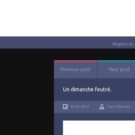
Régions du
Previous post
Next post
Un dimanche feutré.
06.03.2016
Yann Meunier