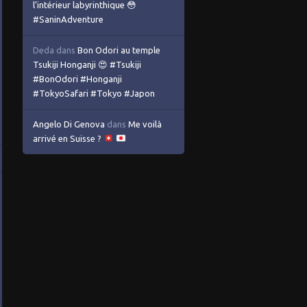
l’intérieur labyrinthique 😳
#SaninAdventure
Deda
dans
Bon Odori au temple
Tsukiji Honganji 😍 #Tsukiji
#BonOdori #Honganji
#TokyoSafari #Tokyo #Japon
Angelo Di Genova
dans
Me voilà
arrivé en Suisse ?