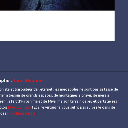
aphe :
Yann Meunier
histe et baroudeur de l'éternel , les mégapoles ne sont pas sa tasse de
urier a besoin de grands espaces, de montagnes à gravir, de mers à
ref il a fait d'Hiroshima et de Miyajima son terrain de jeu et partage ses
 blog
L'Oeil du Tako
! Et si le virtuel ne vous suffit pas suivez le dans de
s des
Hiroshima Safari
!