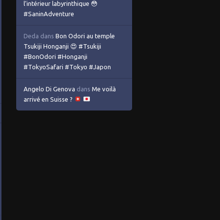
l’intérieur labyrinthique 😳
#SaninAdventure
Deda
dans
Bon Odori au temple
Tsukiji Honganji 😍 #Tsukiji
#BonOdori #Honganji
#TokyoSafari #Tokyo #Japon
Angelo Di Genova
dans
Me voilà
arrivé en Suisse ?