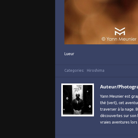
Lueur
Categories:
Hiroshima
Auteur/Photogr
Yann Meunier est grap
thé (vert), cet avent
traverser à la nage. B
découvertes sur son
vraies aventures lor