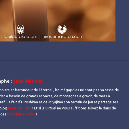
aphe :
Yann Meunier
histe et baroudeur de l'éternel , les mégapoles ne sont pas sa tasse de
urier a besoin de grands espaces, de montagnes à gravir, de mers à
ref il a fait d'Hiroshima et de Miyajima son terrain de jeu et partage ses
 blog
L'Oeil du Tako
! Et si le virtuel ne vous suffit pas suivez le dans de
s des
Hiroshima Safari
!