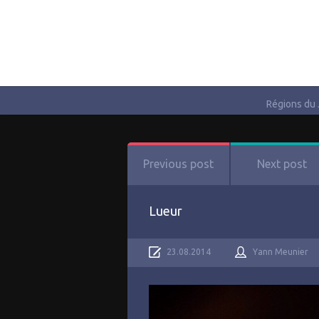
Régions du
Previous post
Next post
Lueur
23.08.2014
Yann Meunier