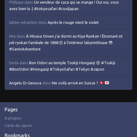
Philippe
dans
Un vendeur de caca qui se mange ! Oui oui, vous
avez bien lu :) #tokyosafari #cooljapan
labbe sebastien
dans
Après le rouge vient le violet
Mia
dans
À Misasa Onsen j’ai dormi au Kiya Ryokan ! Étonnant et
joli ryokan familiale de 1868 (!) à l’intérieur labyrinthique 😳
#SaninAdventure
Deda
dans
Bon Odori au temple Tsukiji Honganji 😍 #Tsukiji
#BonOdori #Honganji #TokyoSafari #Tokyo #Japon
Angelo Di Genova
dans
Me voilà arrivé en Suisse ?
Pages
A propos
Carte du Japon
Bookmarks