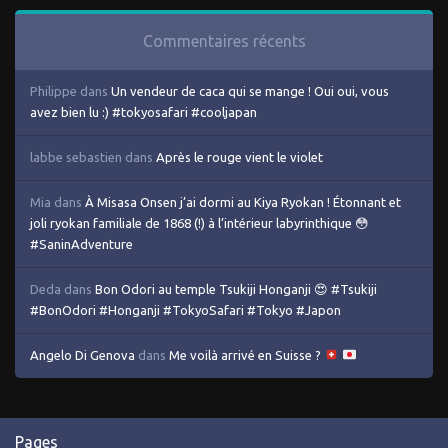
Commentaires récents
Philippe
dans
Un vendeur de caca qui se mange ! Oui oui, vous
avez bien lu :) #tokyosafari #cooljapan
labbe sebastien
dans
Après le rouge vient le violet
Mia
dans
À Misasa Onsen j’ai dormi au Kiya Ryokan ! Étonnant et
joli ryokan familiale de 1868 (!) à l’intérieur labyrinthique 😳
#SaninAdventure
Deda
dans
Bon Odori au temple Tsukiji Honganji 😍 #Tsukiji
#BonOdori #Honganji #TokyoSafari #Tokyo #Japon
Angelo Di Genova
dans
Me voilà arrivé en Suisse ?
Pages