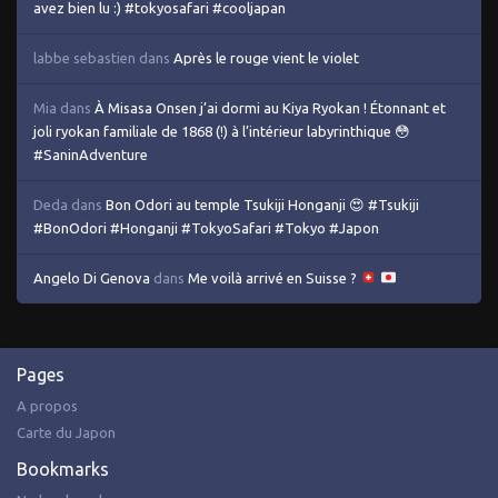
avez bien lu :) #tokyosafari #cooljapan
labbe sebastien
dans
Après le rouge vient le violet
Mia
dans
À Misasa Onsen j’ai dormi au Kiya Ryokan ! Étonnant et
joli ryokan familiale de 1868 (!) à l’intérieur labyrinthique 😳
#SaninAdventure
Deda
dans
Bon Odori au temple Tsukiji Honganji 😍 #Tsukiji
#BonOdori #Honganji #TokyoSafari #Tokyo #Japon
Angelo Di Genova
dans
Me voilà arrivé en Suisse ?
Pages
A propos
Carte du Japon
Bookmarks