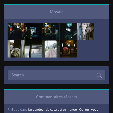
Mosaïc
Commentaires récents
Philippe
dans
Un vendeur de caca qui se mange ! Oui oui, vous