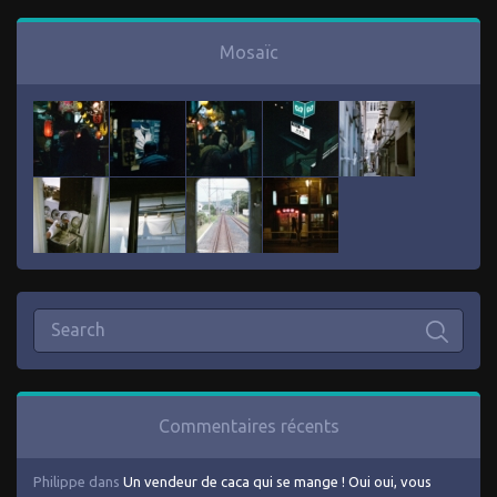
Mosaïc
Commentaires récents
Philippe
dans
Un vendeur de caca qui se mange ! Oui oui, vous