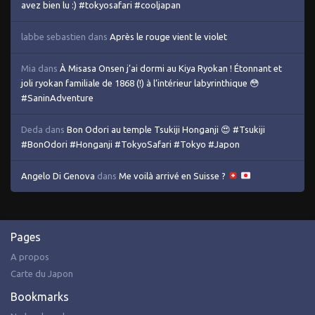
avez bien lu :) #tokyosafari #cooljapan
labbe sebastien
dans
Après le rouge vient le violet
Mia
dans
À Misasa Onsen j’ai dormi au Kiya Ryokan ! Étonnant et
joli ryokan familiale de 1868 (!) à l’intérieur labyrinthique 😳
#SaninAdventure
Deda
dans
Bon Odori au temple Tsukiji Honganji 😍 #Tsukiji
#BonOdori #Honganji #TokyoSafari #Tokyo #Japon
Angelo Di Genova
dans
Me voilà arrivé en Suisse ?
Pages
A propos
Carte du Japon
Bookmarks