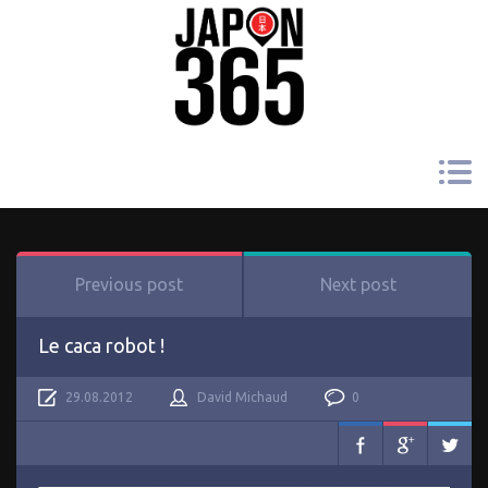
Previous post
Next post
Le caca robot !
29.08.2012
David Michaud
0