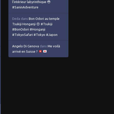
l’intérieur labyrinthique 😳
#SaninAdventure
Deda
dans
Bon Odori au temple
Tsukiji Honganji 😍 #Tsukiji
#BonOdori #Honganji
#TokyoSafari #Tokyo #Japon
Angelo Di Genova
dans
Me voilà
arrivé en Suisse ?