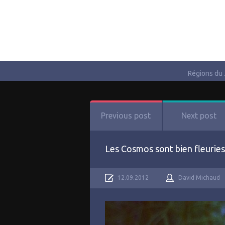
Régions du
Previous post
Next post
Les Cosmos sont bien fleuries
12.09.2012
David Michaud