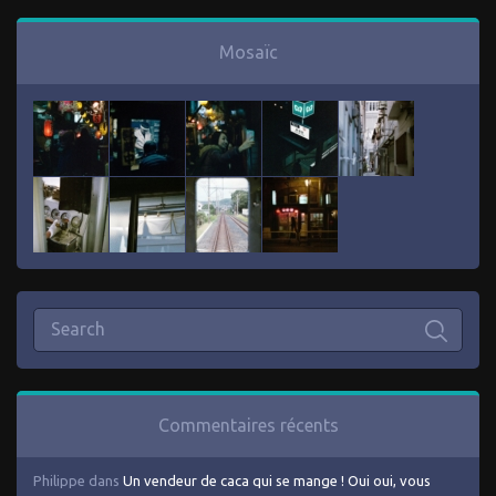
Mosaïc
Commentaires récents
Philippe
dans
Un vendeur de caca qui se mange ! Oui oui, vous