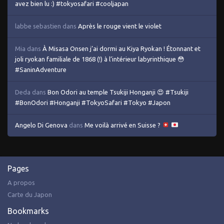
avez bien lu :) #tokyosafari #cooljapan
labbe sebastien
dans
Après le rouge vient le violet
Mia
dans
À Misasa Onsen j’ai dormi au Kiya Ryokan ! Étonnant et
joli ryokan familiale de 1868 (!) à l’intérieur labyrinthique 😳
#SaninAdventure
Deda
dans
Bon Odori au temple Tsukiji Honganji 😍 #Tsukiji
#BonOdori #Honganji #TokyoSafari #Tokyo #Japon
Angelo Di Genova
dans
Me voilà arrivé en Suisse ?
Pages
A propos
Carte du Japon
Bookmarks