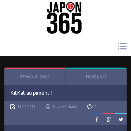
Previous post
Next post
KitKat au piment !
19.05.2011
David Michaud
0