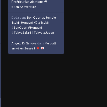
l’intérieur labyrinthique 😳
#SaninAdventure
Deda
dans
Bon Odori au temple
Tsukiji Honganji 😍 #Tsukiji
#BonOdori #Honganji
#TokyoSafari #Tokyo #Japon
Angelo Di Genova
dans
Me voilà
arrivé en Suisse ?