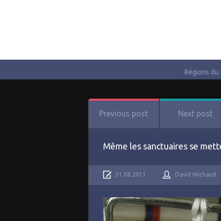
Régions du
Previous post
Next post
Même les sanctuaires se mett
31.08.2011
David Michaud