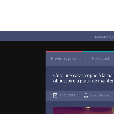
Régions du
Previous post
Next post
C’est une catastrophe à la m
obligatoire à partir de mainten
27.10.2011
David Michaud