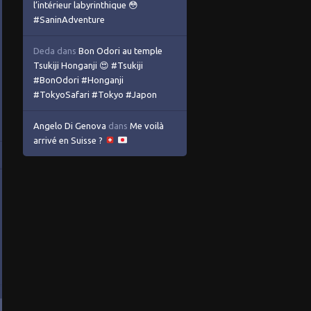
l’intérieur labyrinthique 😳
#SaninAdventure
Deda
dans
Bon Odori au temple
Tsukiji Honganji 😍 #Tsukiji
#BonOdori #Honganji
#TokyoSafari #Tokyo #Japon
Angelo Di Genova
dans
Me voilà
arrivé en Suisse ?