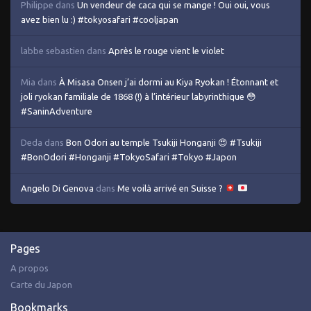
Philippe
dans
Un vendeur de caca qui se mange ! Oui oui, vous
avez bien lu :) #tokyosafari #cooljapan
labbe sebastien
dans
Après le rouge vient le violet
Mia
dans
À Misasa Onsen j’ai dormi au Kiya Ryokan ! Étonnant et
joli ryokan familiale de 1868 (!) à l’intérieur labyrinthique 😳
#SaninAdventure
Deda
dans
Bon Odori au temple Tsukiji Honganji 😍 #Tsukiji
#BonOdori #Honganji #TokyoSafari #Tokyo #Japon
Angelo Di Genova
dans
Me voilà arrivé en Suisse ?
Pages
A propos
Carte du Japon
Bookmarks