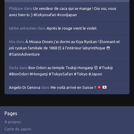
Philippe
dans
Un vendeur de caca qui se mange ! Oui oui, vous
avez bien lu :) #tokyosafari #cooljapan
labbe sebastien
dans
Après le rouge vient le violet
Mia
dans
À Misasa Onsen j’ai dormi au Kiya Ryokan ! Étonnant et
joli ryokan familiale de 1868 (!) à l’intérieur labyrinthique 😳
#SaninAdventure
Deda
dans
Bon Odori au temple Tsukiji Honganji 😍 #Tsukiji
#BonOdori #Honganji #TokyoSafari #Tokyo #Japon
Angelo Di Genova
dans
Me voilà arrivé en Suisse ?
Pages
A propos
Carte du Japon