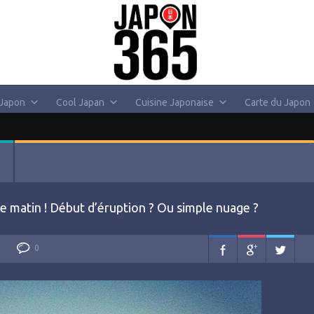
 Japon
Cool Japan
Cuisine Japonaise
Carte du Japon
 ce matin ! Début d’éruption ? Ou simple nuage ?
0