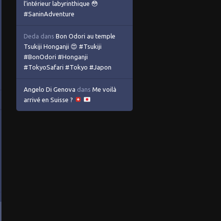
l’intérieur labyrinthique 😳
#SaninAdventure
Deda
dans
Bon Odori au temple
Tsukiji Honganji 😍 #Tsukiji
#BonOdori #Honganji
#TokyoSafari #Tokyo #Japon
Angelo Di Genova
dans
Me voilà
arrivé en Suisse ?