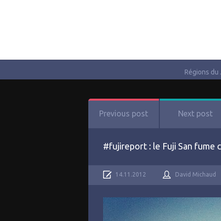
Régions du
Previous post
Next post
#fujireport : le Fuji San fume
14.11.2012
David Michaud