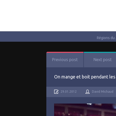
Régions du
Previous post
Next post
On mange et boit pendant les 
29.01.2012
David Michaud