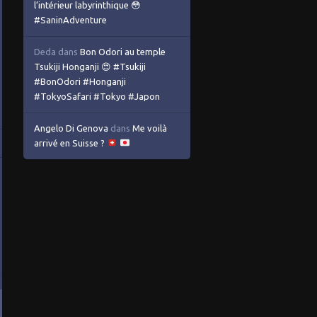
l’intérieur labyrinthique 😳
#SaninAdventure
Deda
dans
Bon Odori au temple
Tsukiji Honganji 😍 #Tsukiji
#BonOdori #Honganji
#TokyoSafari #Tokyo #Japon
Angelo Di Genova
dans
Me voilà
arrivé en Suisse ?