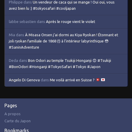
Philippe
dans
Un vendeur de caca qui se mange ! Oui oui, vous
avez bien lu :) #tokyosafari #cooljapan
labbe sebastien
dans
Après le rouge vient le violet
Mia
dans
À Misasa Onsen j’ai dormi au Kiya Ryokan ! Étonnant et
joli ryokan familiale de 1868 (!) à l’intérieur labyrinthique 😳
#SaninAdventure
Deda
dans
Bon Odori au temple Tsukiji Honganji 😍 #Tsukiji
#BonOdori #Honganji #TokyoSafari #Tokyo #Japon
Angelo Di Genova
dans
Me voilà arrivé en Suisse ?
Pages
A propos
Carte du Japon
Bookmarks