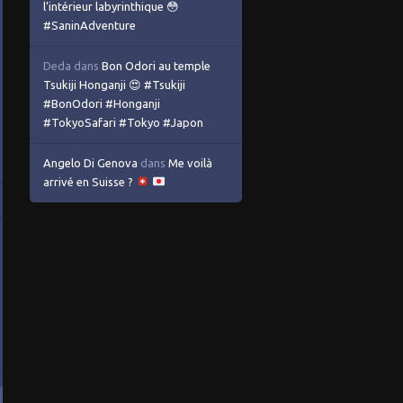
l’intérieur labyrinthique 😳
#SaninAdventure
Deda
dans
Bon Odori au temple
Tsukiji Honganji 😍 #Tsukiji
#BonOdori #Honganji
#TokyoSafari #Tokyo #Japon
Angelo Di Genova
dans
Me voilà
arrivé en Suisse ?