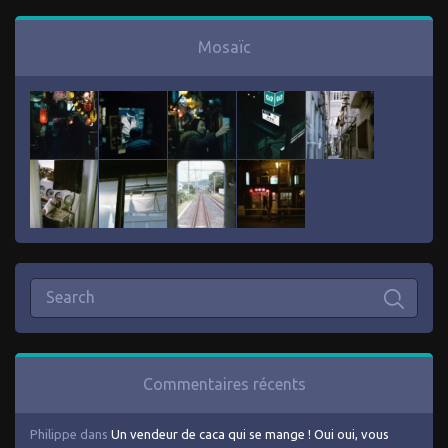
Mosaïc
Commentaires récents
Philippe
dans
Un vendeur de caca qui se mange ! Oui oui, vous