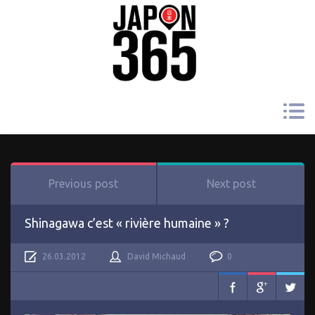
Previous post
Next post
Shinagawa c’est « rivière humaine » ?
26.03.2012
David Michaud
0