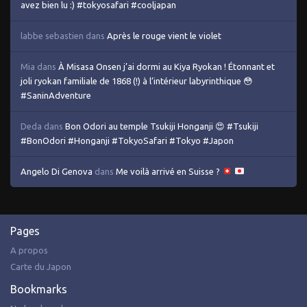
avez bien lu :) #tokyosafari #cooljapan
labbe sebastien
dans
Après le rouge vient le violet
Mia
dans
À Misasa Onsen j’ai dormi au Kiya Ryokan ! Étonnant et
joli ryokan familiale de 1868 (!) à l’intérieur labyrinthique 😳
#SaninAdventure
Deda
dans
Bon Odori au temple Tsukiji Honganji 😍 #Tsukiji
#BonOdori #Honganji #TokyoSafari #Tokyo #Japon
Angelo Di Genova
dans
Me voilà arrivé en Suisse ?
Pages
A propos
Carte du Japon
Bookmarks