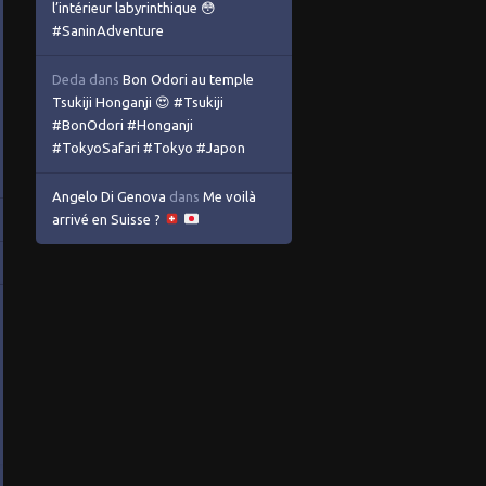
l’intérieur labyrinthique 😳
#SaninAdventure
Deda
dans
Bon Odori au temple
Tsukiji Honganji 😍 #Tsukiji
#BonOdori #Honganji
#TokyoSafari #Tokyo #Japon
Angelo Di Genova
dans
Me voilà
arrivé en Suisse ?