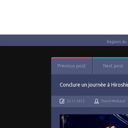
Régions du
Previous post
Next post
Conclure un journée à Hiroshi
22.11.2012
David Michaud