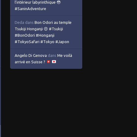
l’intérieur labyrinthique 😳
#SaninAdventure
Deda
dans
Bon Odori au temple
Tsukiji Honganji 😍 #Tsukiji
#BonOdori #Honganji
#TokyoSafari #Tokyo #Japon
Angelo Di Genova
dans
Me voilà
arrivé en Suisse ?