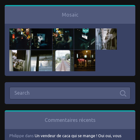
Mosaïc
Commentaires récents
Philippe
dans
Un vendeur de caca qui se mange ! Oui oui, vous