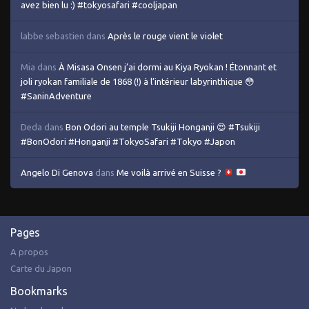
avez bien lu :) #tokyosafari #cooljapan
labbe sebastien
dans
Après le rouge vient le violet
Mia
dans
À Misasa Onsen j’ai dormi au Kiya Ryokan ! Étonnant et
joli ryokan familiale de 1868 (!) à l’intérieur labyrinthique 😳
#SaninAdventure
Deda
dans
Bon Odori au temple Tsukiji Honganji 😍 #Tsukiji
#BonOdori #Honganji #TokyoSafari #Tokyo #Japon
Angelo Di Genova
dans
Me voilà arrivé en Suisse ?
Pages
A propos
Carte du Japon
Bookmarks