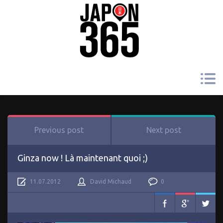
Previous post
Next post
Ginza now ! Là maintenant quoi ;)
11.07.2012
David Michaud
0