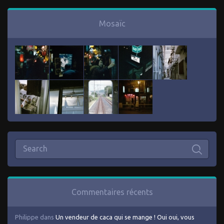
Mosaïc
Commentaires récents
Philippe
dans
Un vendeur de caca qui se mange ! Oui oui, vous