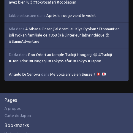
avez bien lu :) #tokyosafari #cooljapan
labbe sebastien
dans
Après le rouge vient le violet
Mia
dans
À Misasa Onsen j’ai dormi au Kiya Ryokan ! Étonnant et
joli ryokan familiale de 1868 (!) à l’intérieur labyrinthique 😳
#SaninAdventure
Deda
dans
Bon Odori au temple Tsukiji Honganji 😍 #Tsukiji
#BonOdori #Honganji #TokyoSafari #Tokyo #Japon
Angelo Di Genova
dans
Me voilà arrivé en Suisse ?
Pages
A propos
Carte du Japon
Bookmarks