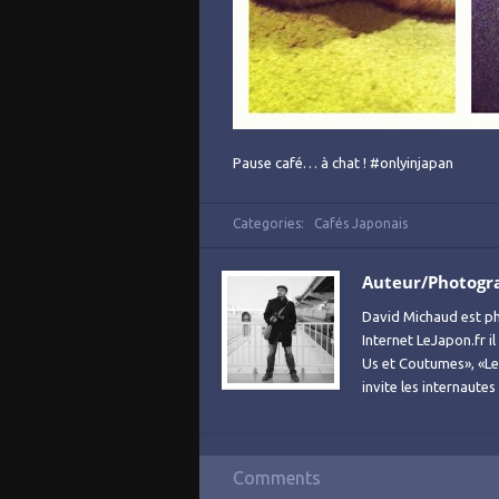
Pause café… à chat ! #onlyinjapan
Categories:
Cafés Japonais
Auteur/Photogr
David Michaud est ph
Internet LeJapon.fr i
Us et Coutumes», «Le 
invite les internaute
Comments