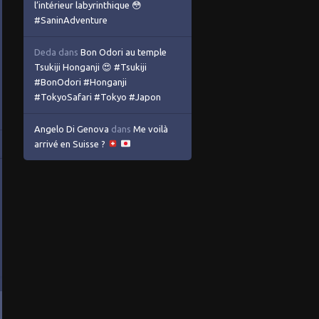
l’intérieur labyrinthique 😳
#SaninAdventure
Deda
dans
Bon Odori au temple
Tsukiji Honganji 😍 #Tsukiji
#BonOdori #Honganji
#TokyoSafari #Tokyo #Japon
Angelo Di Genova
dans
Me voilà
arrivé en Suisse ?